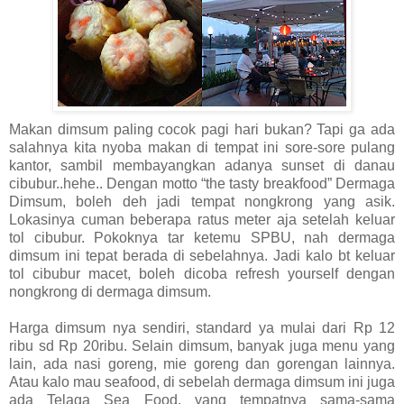
Makan dimsum paling cocok pagi hari bukan? Tapi ga ada
salahnya kita nyoba makan di tempat ini sore-sore pulang
kantor, sambil membayangkan adanya sunset di danau
cibubur..hehe.. Dengan motto “the tasty breakfood” Dermaga
Dimsum, boleh deh jadi tempat nongkrong yang asik.
Lokasinya cuman beberapa ratus meter aja setelah keluar
tol cibubur. Pokoknya tar ketemu SPBU, nah dermaga
dimsum ini tepat berada di sebelahnya. Jadi kalo bt keluar
tol cibubur macet, boleh dicoba refresh yourself dengan
nongkrong di dermaga dimsum.
Harga dimsum nya sendiri, standard ya mulai dari Rp 12
ribu sd Rp 20ribu. Selain dimsum, banyak juga menu yang
lain, ada nasi goreng, mie goreng dan gorengan lainnya.
Atau kalo mau seafood, di sebelah dermaga dimsum ini juga
ada Telaga Sea Food, yang tempatnya sama-sama