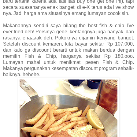
baru tertarik karena ada fasilitas buy one get one ini), tapi
secara suasananya enak banget; di e-X terus ada live show
nya. Jadi harga ama situasinya emang lumayan cocok sih.
Makanannya sendiri saya bilang the best fish & chip I've
ever tried deh! Porsinya gede, kentangnya juga banyak, dan
rasanya enaaaak deh. Pokoknya dijamin kenyang banget.
Setelah discount kemaren, kita bayar sekitar Rp 107.000,
dan kalo ga discount berarti untuk makan berdua dengan
memilih Fish & Chip, harganya sekitar Rp 180.ooo.
Lumayan mahal untuk menikmati pesen Fish & Chip.
Makanya pergunakan kesempatan discount program sebaik-
baiknya..hehehe..