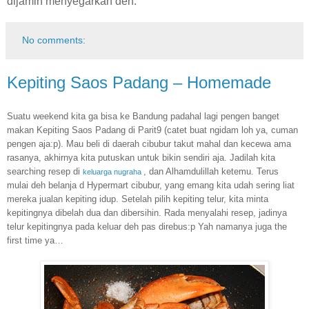
dijamin menyegarkan deh.
No comments:
Kepiting Saos Padang – Homemade
Suatu weekend kita ga bisa ke Bandung padahal lagi pengen banget
makan Kepiting Saos Padang di Parit9 (catet buat ngidam loh ya, cuman
pengen aja:p). Mau beli di daerah cibubur takut mahal dan kecewa ama
rasanya, akhirnya kita putuskan untuk bikin sendiri aja. Jadilah kita
searching resep di
, dan Alhamdulillah ketemu. Terus
keluarga nugraha
mulai deh belanja d Hypermart cibubur, yang emang kita udah sering liat
mereka jualan kepiting idup. Setelah pilih kepiting telur, kita minta
kepitingnya dibelah dua dan dibersihin. Rada menyalahi resep, jadinya
telur kepitingnya pada keluar deh pas direbus:p Yah namanya juga the
first time ya…