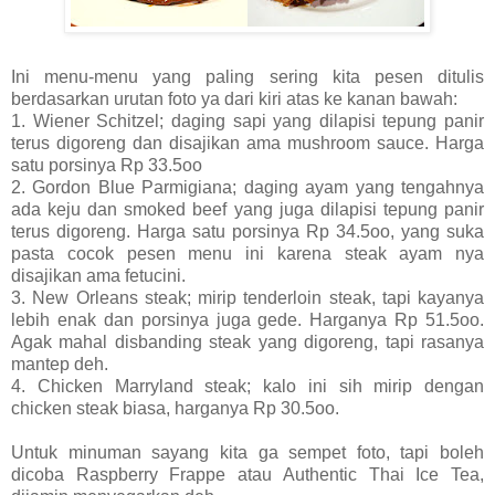
Ini menu-menu yang paling sering kita pesen ditulis
berdasarkan urutan foto ya dari kiri atas ke kanan bawah:
1. Wiener Schitzel; daging sapi yang dilapisi tepung panir
terus digoreng dan disajikan ama mushroom sauce. Harga
satu porsinya Rp 33.5oo
2. Gordon Blue Parmigiana; daging ayam yang tengahnya
ada keju dan smoked beef yang juga dilapisi tepung panir
terus digoreng. Harga satu porsinya Rp 34.5oo, yang suka
pasta cocok pesen menu ini karena steak ayam nya
disajikan ama fetucini.
3. New Orleans steak; mirip tenderloin steak, tapi kayanya
lebih enak dan porsinya juga gede. Harganya Rp 51.5oo.
Agak mahal disbanding steak yang digoreng, tapi rasanya
mantep deh.
4. Chicken Marryland steak; kalo ini sih mirip dengan
chicken steak biasa, harganya Rp 30.5oo.
Untuk minuman sayang kita ga sempet foto, tapi boleh
dicoba Raspberry Frappe atau Authentic Thai Ice Tea,