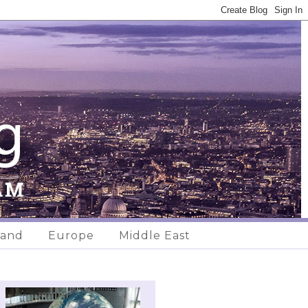
land
Europe
Middle East