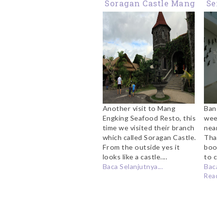
Soragan Castle Mang
Se
Engking
Another visit to Mang
Ban
Engking Seafood Resto, this
wee
time we visited their branch
nea
which called Soragan Castle.
Tha
From the outside yes it
boo
looks like a castle....
to c
Baca Selanjutnya...
Baca
Rea