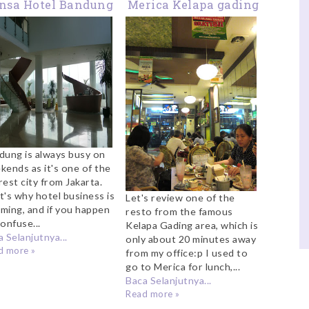
nsa Hotel Bandung
Merica Kelapa gading
dung is always busy on
kends as it's one of the
rest city from Jakarta.
t's why hotel business is
Let's review one of the
ming, and if you happen
resto from the famous
onfuse...
Kelapa Gading area, which is
 Selanjutnya...
only about 20 minutes away
d more »
from my office:p I used to
go to Merica for lunch,...
Baca Selanjutnya...
Read more »