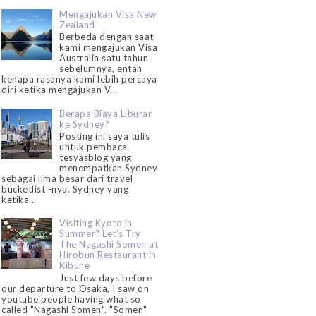
Mengajukan Visa New
Zealand
Berbeda dengan saat
kami mengajukan Visa
Australia satu tahun
sebelumnya, entah
kenapa rasanya kami lebih percaya
diri ketika mengajukan V...
Berapa Biaya Liburan
ke Sydney?
Posting ini saya tulis
untuk pembaca
tesyasblog yang
menempatkan Sydney
sebagai lima besar dari travel
bucketlist -nya. Sydney yang
ketika...
Visiting Kyoto in
Summer? Let's Try
The Nagashi Somen at
Hirobun Restaurant in
Kibune
Just few days before
our departure to Osaka, I saw on
youtube people having what so
called "Nagashi Somen". "Somen"