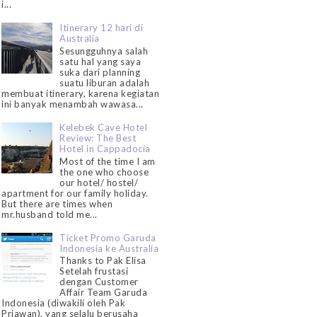
i...
Itinerary 12 hari di
Australia
Sesungguhnya salah
satu hal yang saya
suka dari planning
suatu liburan adalah
membuat itinerary, karena kegiatan
ini banyak menambah wawasa...
Kelebek Cave Hotel
Review: The Best
Hotel in Cappadocia
Most of the time I am
the one who choose
our hotel/ hostel/
apartment for our family holiday.
But there are times when
mr.husband told me...
Ticket Promo Garuda
Indonesia ke Australia
Thanks to Pak Elisa
Setelah frustasi
dengan Customer
Affair Team Garuda
Indonesia (diwakili oleh Pak
Priawan), yang selalu berusaha