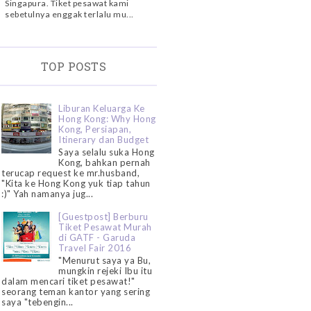
Singapura. Tiket pesawat kami
sebetulnya enggak terlalu mu...
TOP POSTS
Liburan Keluarga Ke
Hong Kong: Why Hong
Kong, Persiapan,
Itinerary dan Budget
Saya selalu suka Hong
Kong, bahkan pernah
terucap request ke mr.husband,
"Kita ke Hong Kong yuk tiap tahun
:)" Yah namanya jug...
[Guestpost] Berburu
Tiket Pesawat Murah
di GATF - Garuda
Travel Fair 2016
"Menurut saya ya Bu,
mungkin rejeki Ibu itu
dalam mencari tiket pesawat!"
seorang teman kantor yang sering
saya "tebengin...