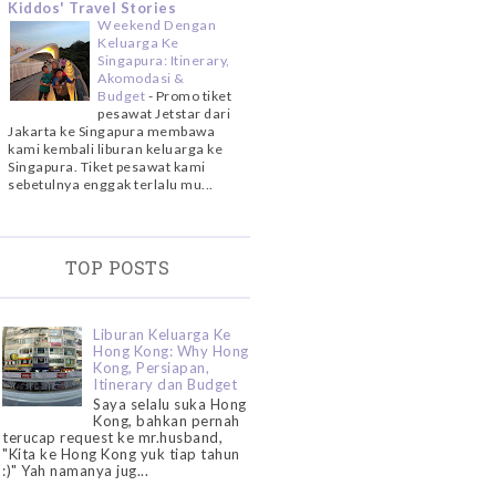
Kiddos' Travel Stories
Weekend Dengan
Keluarga Ke
Singapura: Itinerary,
Akomodasi &
Budget
-
Promo tiket
pesawat Jetstar dari
Jakarta ke Singapura membawa
kami kembali liburan keluarga ke
Singapura. Tiket pesawat kami
sebetulnya enggak terlalu mu...
TOP POSTS
Liburan Keluarga Ke
Hong Kong: Why Hong
Kong, Persiapan,
Itinerary dan Budget
Saya selalu suka Hong
Kong, bahkan pernah
terucap request ke mr.husband,
"Kita ke Hong Kong yuk tiap tahun
:)" Yah namanya jug...