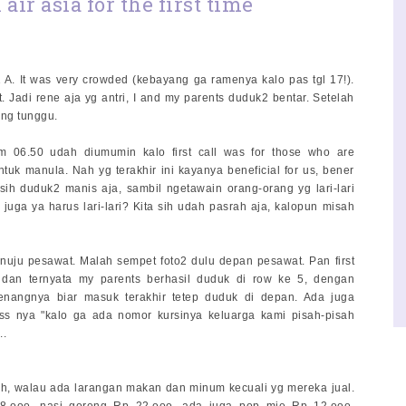
air asia for the first time
 A. It was very crowded (kebayang ga ramenya kalo pas tgl 17!).
Jadi rene aja yg antri, I and my parents duduk2 bentar. Setelah
ang tunggu.
 06.50 udah diumumin kalo first call was for those who are
untuk manula. Nah yg terakhir ini kayanya beneficial for us, bener
sih duduk2 manis aja, sambil ngetawain orang-orang yg lari-lari
ga ya harus lari-lari? Kita sih udah pasrah aja, kalopun misah
enuju pesawat. Malah sempet foto2 dulu depan pesawat. Pan first
, dan ternyata my parents berhasil duduk di row ke 5, dengan
nangnya biar masuk terakhir tetep duduk di depan. Ada juga
s nya "kalo ga ada nomor kursinya keluarga kami pisah-pisah
..
rsih, walau ada larangan makan dan minum kecuali yg mereka jual.
 8.ooo, nasi goreng Rp 22.ooo, ada juga pop mie Rp 12.ooo.