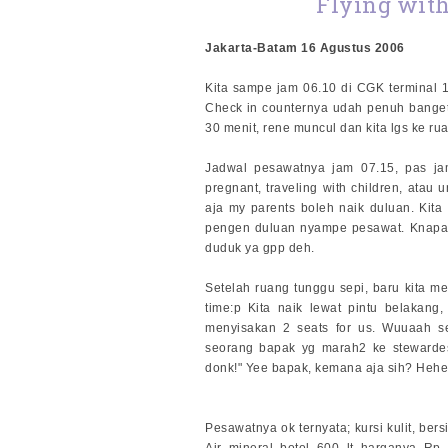
Flying with 
Jakarta-Batam 16 Agustus 2006
Kita sampe jam 06.10 di CGK terminal 1
Check in counternya udah penuh banget. 
30 menit, rene muncul dan kita lgs ke ru
Jadwal pesawatnya jam 07.15, pas jam
pregnant, traveling with children, atau 
aja my parents boleh naik duluan. Kita 
pengen duluan nyampe pesawat. Knapa ju
duduk ya gpp deh.
Setelah ruang tunggu sepi, baru kita m
time:p Kita naik lewat pintu belakang
menyisakan 2 seats for us. Wuuaah se
seorang bapak yg marah2 ke stewardes
donk!" Yee bapak, kemana aja sih? Hehe
Pesawatnya ok ternyata; kursi kulit, be
Air mineral botol 600 lt harganya Rp