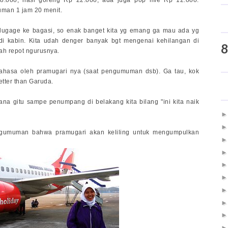
cuman 1 jam 20 menit.
lugage ke bagasi, so enak banget kita yg emang ga mau ada yg
i kabin. Kita udah denger banyak bgt mengenai kehilangan di
8
lah repot ngurusnya.
bahasa oleh pramugari nya (saat pengumuman dsb). Ga tau, kok
etter than Garuda.
na gitu sampe penumpang di belakang kita bilang "ini kita naik
ngumuman bahwa pramugari akan keliling untuk mengumpulkan