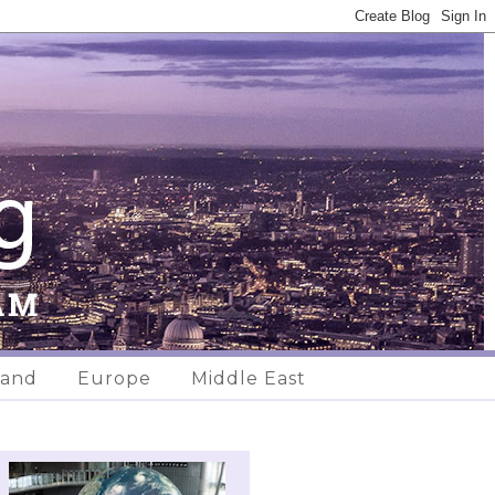
land
Europe
Middle East