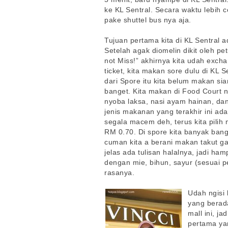
ke KL Sentral. Secara waktu lebih ce
pake shuttel bus nya aja.
Tujuan pertama kita di KL Sentral 
Setelah agak diomelin dikit oleh p
not Miss!” akhirnya kita udah excha
ticket, kita makan sore dulu di KL 
dari Spore itu kita belum makan sia
banget. Kita makan di Food Court n
nyoba laksa, nasi ayam hainan, da
jenis makanan yang terakhir ini ada
segala macem deh, terus kita pilih
RM 0.70. Di spore kita banyak ban
cuman kita a berani makan takut ga h
jelas ada tulisan halalnya, jadi ham
dengan mie, bihun, sayur (sesuai 
rasanya.
Udah ngisi 
yang berad
mall ini, j
pertama yan