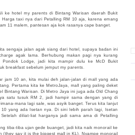
ali ke hotel my parents di Bintang Warisan daerah Bukit
 Harga taxi nya dari Petalling RM 10 aja, karena emang
jam 11 malem, pantesan aja kok rasanya cape banget.
ita sengaja jalan agak siang dari hotel, supaya badan ini
-charge agak lama. Berhubung makan pagi nya kurang
i Pondok Lodge, jadi kita mampir dulu ke McD Bukit
uk breakfast sebelum jemput my parents.
ar jam 10 an, kita mulai deh jalan-jalan di mall yang ada
ntang. Pertama kita ke MetroJaya, mall yang paling deket
l Bintang Warisan. Di Metro Jaya ini juga ada Old Chang
ya satu tusuk RM 2, jadi hampir sama dengan yang di
imana-mana lagi sale, was asyik banget. Terus kita lanjut
 10 yang ada Isetan nya. Di sini lebih parah lagi, Isetan
Setelah diliat-liat harganya jadi sama ama di Petalling
ng tiba-tiba ujan gede buanget, jadi kita naik monorail ke
 (they say it is the biggest mall in KL). Nyampe monorail