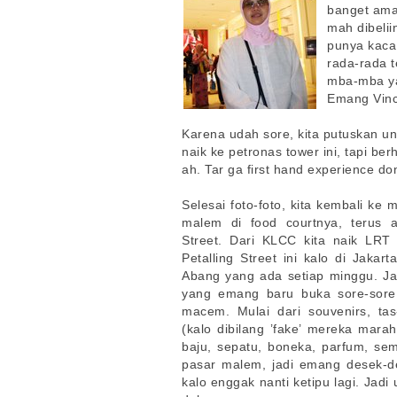
banget ama 
mah dibeli
punya kaca
rada-rada t
mba-mba ya
Emang Vincc
Karena udah sore, kita putuskan unt
naik ke petronas tower ini, tapi be
ah. Tar ga first hand experience don
Selesai foto-foto, kita kembali ke
malem di food courtnya, terus ac
Street. Dari KLCC kita naik LRT 
Petalling Street ini kalo di Jaka
Abang yang ada setiap minggu. Ja
yang emang baru buka sore-sor
macem. Mulai dari souvenirs, ta
(kalo dibilang ’fake’ mereka mara
baju, sepatu, boneka, parfum, se
pasar malem, jadi emang desek-de
kalo enggak nanti ketipu lagi. Jadi