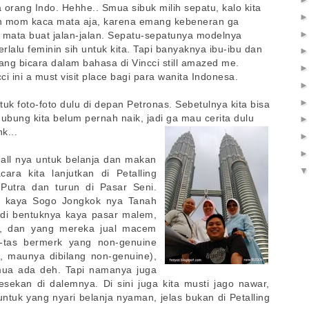
orang Indo. Hehhe.. Smua sibuk milih sepatu, kalo kita
in mom kaca mata aja, karena emang kebeneran ga
 mata buat jalan-jalan. Sepatu-sepatunya modelnya
erlalu feminin sih untuk kita. Tapi banyaknya ibu-ibu dan
ng bicara dalam bahasa di Vincci still amazed me.
i ini a must visit place bagi para wanita Indonesa.
uk foto-foto dulu di depan Petronas. Sebetulnya kita bisa
rhubung kita belum pernah naik, jadi ga mau cerita dulu
k...
 mall nya untuk belanja dan makan
ara kita lanjutkan di Petalling
Putra dan turun di Pasar Seni.
rta kaya Sogo Jongkok nya Tanah
di bentuknya kaya pasar malem,
e, dan yang mereka jual macem
s-tas bermerk yang non-genuine
h, maunya dibilang non-genuine),
mua ada deh. Tapi namanya juga
sekan di dalemnya. Di sini juga kita musti jago nawar,
 untuk yang nyari belanja nyaman, jelas bukan di Petalling