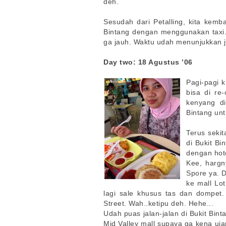
deh.
Sesudah dari Petalling, kita kemb
Bintang dengan menggunakan taxi.
ga jauh. Waktu udah menunjukkan 
Day two: 18 Agustus ’06
Pagi-pagi k
bisa di re
kenyang d
Bintang unt
Terus sekit
di Bukit Bi
dengan hote
Kee, hargn
Spore ya. D
ke mall Lot
lagi sale khusus tas dan dompet. 
Street. Wah..ketipu deh. Hehe...
Udah puas jalan-jalan di Bukit Binta
Mid
Valley mall supaya ga kena ujan