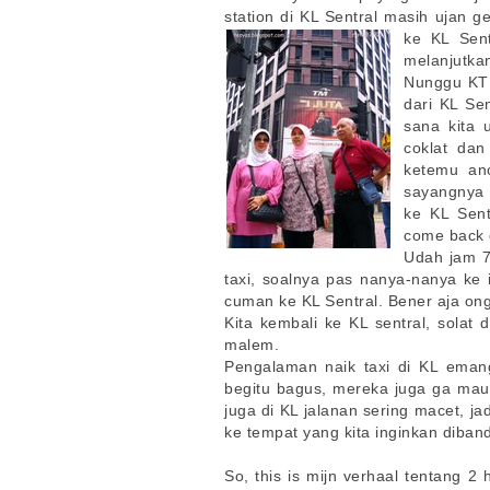
station di KL Sentral masih ujan 
ke KL Sent
melanjutk
Nunggu KTM
dari KL Se
sana kita 
coklat dan
ketemu ano
sayangnya 
ke KL Sent
come back 
Udah jam 7 
taxi, soalnya pas nanya-nanya ke i
cuman ke KL Sentral. Bener aja on
Kita kembali ke KL sentral, sola
malem.
Pengalaman naik taxi di KL eman
begitu bagus, mereka juga ga mau 
juga di KL jalanan sering macet, j
ke tempat yang kita inginkan diban
So, this is mijn verhaal tentang 2