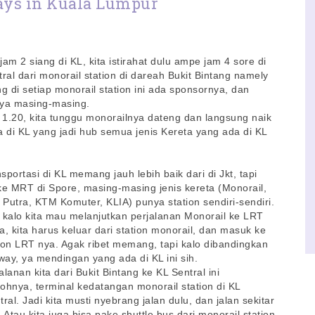
ys in Kuala Lumpur
am 2 siang di KL, kita istirahat dulu ampe jam 4 sore di
tral dari monorail station di dareah Bukit Bintang namely
 di setiap monorail station ini ada sponsornya, dan
nya masing-masing.
 1.20, kita tunggu monorailnya dateng dan langsung naik
ta di KL yang jadi hub semua jenis Kereta yang ada di KL
sportasi di KL memang jauh lebih baik dari di Jkt, tapi
ke MRT di Spore, masing-masing jenis kereta (Monorail,
Putra, KTM Komuter, KLIA) punya station sendiri-sendiri.
 kalo kita mau melanjutkan perjalanan Monorail ke LRT
a, kita harus keluar dari station monorail, dan masuk ke
ion LRT nya. Agak ribet memang, tapi kalo dibandingkan
ay, ya mendingan yang ada di KL ini sih.
alanan kita dari Bukit Bintang ke KL Sentral ini
ohnya, terminal kedatangan monorail station di KL
al. Jadi kita musti nyebrang jalan dulu, dan jalan sekitar
Atau kita juga bisa pake shuttle bus dari monorail station