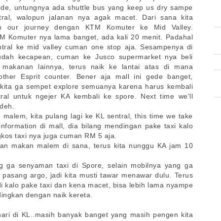
gede, untungnya ada shuttle bus yang keep us dry sampe
ral, walopun
jalanan nya agak macet. Dari sana kita
an our journey dengan KTM Komuter ke Mid Valley.
 Komuter nya lama banget, ada kali 20 menit. Padahal
ntral ke mid valley cuman one stop aja. Sesampenya di
udah kecapean, cuman ke Jusco supermarket nya beli
 makanan lainnya, terus naik ke lantai atas di mana
ther Esprit counter. Bener aja mall ini gede banget,
kita ga sempet explore semuanya karena harus kembali
ral untuk ngejer KA kembali ke spore. Next time we’ll
deh.
malem, kita pulang lagi ke KL sentral, this time we take
nformation di mall, dia bilang mendingan pake taxi kalo
gkos taxi nya juga cuman RM 5 aja.
t dan makan malem di sana, terus kita nunggu KA jam 10
g ga senyaman taxi di Spore, selain mobilnya yang ga
pasang argo, jadi kita musti tawar menawar dulu. Terus
adi kalo pake taxi dan kena macet, bisa lebih lama nyampe
dingkan dengan naik kereta.
 hari di KL..masih banyak banget yang masih pengen kita