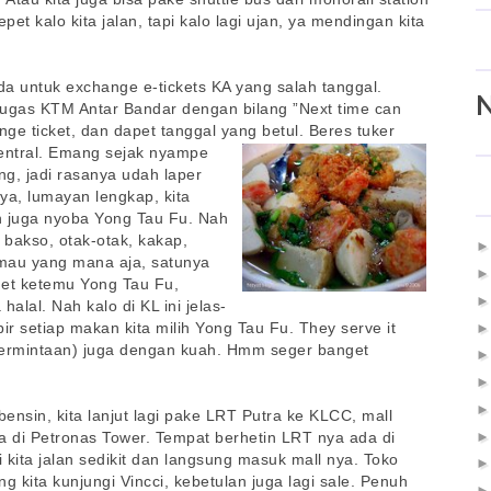
pet kalo kita jalan, tapi kalo lagi ujan, ya mendingan kita
ada untuk exchange e-tickets KA yang salah tanggal.
etugas KTM Antar Bandar dengan bilang ”Next time can
nge ticket, dan dapet tanggal yang betul. Beres tuker
Sentral. Emang sejak
nyampe
ng, jadi rasanya udah laper
ya, lumayan lengkap, kita
n juga nyoba Yong Tau Fu. Nah
 bakso, otak-otak, kakap,
 mau yang mana aja, satunya
get ketemu Yong Tau Fu,
alal. Nah kalo di KL ini jelas-
pir setiap makan kita milih Yong Tau Fu. They serve it
permintaan) juga dengan kuah. Hmm seger banget
bensin, kita lanjut lagi pake LRT Putra ke KLCC, mall
a di Petronas Tower. Tempat berhetin LRT nya ada di
adi kita jalan sedikit dan langsung masuk mall nya. Toko
g kita kunjungi Vincci, kebetulan juga lagi sale. Penuh