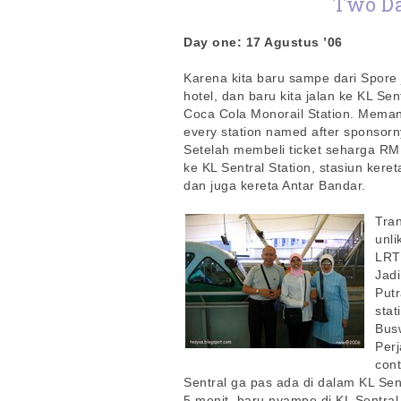
Two Da
Day one: 17 Agustus ’06
Karena kita baru sampe dari Spore j
hotel, dan baru kita jalan ke KL Sen
Coca Cola Monorail Station. Memang
every station named after sponsor
Setelah membeli ticket seharga RM
ke KL Sentral Station, stasiun kere
dan juga kereta Antar Bandar.
Tran
unli
LRT 
Jadi
Putr
stat
Busw
Perj
cont
Sentral ga pas ada di dalam KL Sentr
5 menit, baru nyampe di KL Sentral. 