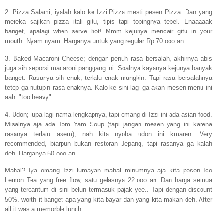
2. Pizza Salami; iyalah kalo ke Izzi Pizza mesti pesen Pizza. Dan yang
mereka sajikan pizza itali gitu, tipis tapi topingnya tebel. Enaaaaak
banget, apalagi when serve hot! Mmm kejunya mencair gitu in your
mouth. Nyam nyam..Harganya untuk yang regular Rp 70.ooo an.
3. Baked Macaroni Cheese; dengan penuh rasa bersalah, akhirnya abis
juga sih seporsi macaroni panggang ini. Soalnya kayanya kejunya banyak
banget. Rasanya sih enak, terlalu enak mungkin. Tapi rasa bersalahnya
tetep ga nutupin rasa enaknya. Kalo ke sini lagi ga akan mesen menu ini
aah.."too heavy".
4. Udon; lupa lagi nama lengkapnya, tapi emang di Izzi ini ada asian food.
Misalnya aja ada Tom Yam Soup (tapi jangan mesen yang ini karena
rasanya terlalu asem), nah kita nyoba udon ini kmaren. Very
recommended, biarpun bukan restoran Jepang, tapi rasanya ga kalah
deh. Harganya 50.ooo an.
Mahal? Iya emang Izzi lumayan mahal..minumnya aja kita pesen Ice
Lemon Tea yang free flow, satu gelasnya 22.ooo an. Dan harga semua
yang tercantum di sini belun termasuk pajak yee.. Tapi dengan discount
50%, worth it banget apa yang kita bayar dan yang kita makan deh. After
all it was a memorble lunch...