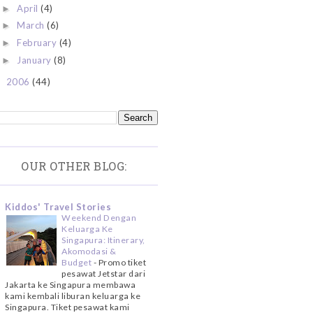
April
(4)
►
March
(6)
►
February
(4)
►
January
(8)
►
2006
(44)
►
OUR OTHER BLOG:
Kiddos' Travel Stories
Weekend Dengan
Keluarga Ke
Singapura: Itinerary,
Akomodasi &
Budget
-
Promo tiket
pesawat Jetstar dari
Jakarta ke Singapura membawa
kami kembali liburan keluarga ke
Singapura. Tiket pesawat kami