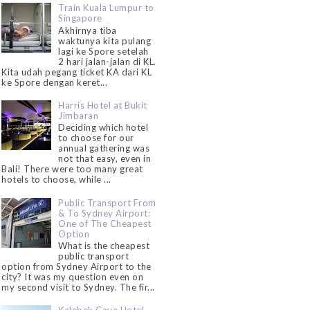
Train Kuala Lumpur to
Singapore
Akhirnya tiba
waktunya kita pulang
lagi ke Spore setelah
2 hari jalan-jalan di KL.
Kita udah pegang ticket KA dari KL
ke Spore dengan keret...
Harris Hotel at Bukit
Jimbaran
Deciding which hotel
to choose for our
annual gathering was
not that easy, even in
Bali! There were too many great
hotels to choose, while ...
Public Transport From
& To Sydney Airport:
One of The Cheapest
Option
What is the cheapest
public transport
option from Sydney Airport to the
city? It was my question even on
my second visit to Sydney. The fir...