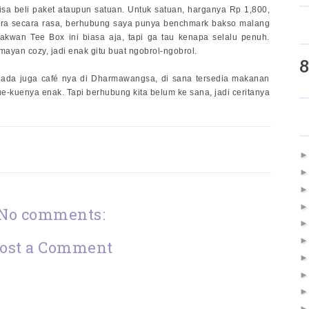
isa beli paket ataupun satuan. Untuk satuan, harganya Rp 1,800,
a secara rasa, berhubung saya punya benchmark bakso malang
akwan Tee Box ini biasa aja, tapi ga tau kenapa selalu penuh.
yan cozy, jadi enak gitu buat ngobrol-ngobrol.
8
i ada juga café nya di Dharmawangsa, di sana tersedia makanan
ue-kuenya enak. Tapi berhubung kita belum ke sana, jadi ceritanya
No comments:
ost a Comment