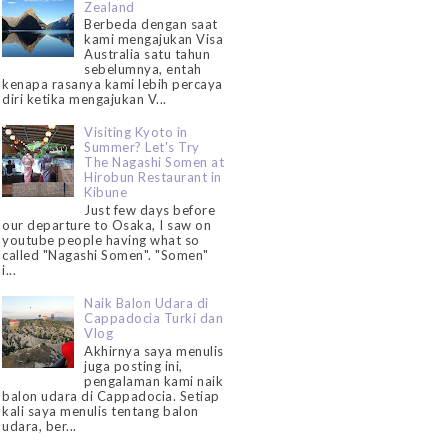
Zealand
Berbeda dengan saat
kami mengajukan Visa
Australia satu tahun
sebelumnya, entah
kenapa rasanya kami lebih percaya
diri ketika mengajukan V...
Visiting Kyoto in
Summer? Let's Try
The Nagashi Somen at
Hirobun Restaurant in
Kibune
Just few days before
our departure to Osaka, I saw on
youtube people having what so
called "Nagashi Somen". "Somen"
i...
Naik Balon Udara di
Cappadocia Turki dan
Vlog
Akhirnya saya menulis
juga posting ini,
pengalaman kami naik
balon udara di Cappadocia. Setiap
kali saya menulis tentang balon
udara, ber...