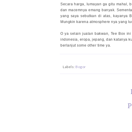
Secara harga, lumayan ga gitu mahal, b
dan macemnya emang banyak. Sementar
yang saya sebutkan di atas, kayanya B
Mungkin karena atmosphere nya yang luma
O ya selain jualan bakwan, Tee Box in
indonesia, eropa, jepang, dan katanya k
berlanjut some other time ya.
Labels:
Bogor
P