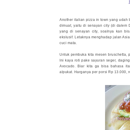
An
other italian pizza in town yang udah b
dimuat, yaitu di senayan city (di dal
yang di senayan city, soalnya kan bi
ekslusif. Letaknya menghadap jalan Asia A
cuci mata.
Untuk pembuka kita mesen bruschetta, pi
Ini kaya roti pake sayuran seger, dagi
Avocado. Biar kita ga bisa bahasa it
alpukat. Harganya per porsi Rp 13.000, r