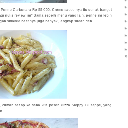
s Penne Carbonara Rp 55.000. Crème sauce nya itu uenak banget
i nulis review ini* Sama seperti menu yang lain, penne ini lebih
gan smoked beef nya juga banyak, lengkap sudah deh.
 cuman setiap ke sana kita pesen Pizza Sloppy Giuseppe, yang
e.