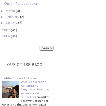
Quali – Paris van Java
March
(3)
►
February
(2)
►
January
(3)
►
2007
(41)
►
2006
(44)
►
OUR OTHER BLOG:
Kiddos' Travel Stories
Weekend Dengan
Keluarga Ke
Singapura: Itinerary,
Akomodasi &
Budget
-
Promo tiket
pesawat Jetstar dari
Jakarta ke Singapura membawa