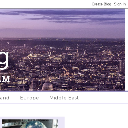
land
Europe
Middle East