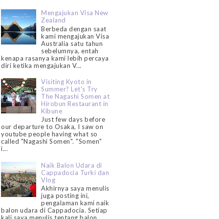
Mengajukan Visa New
Zealand
Berbeda dengan saat
kami mengajukan Visa
Australia satu tahun
sebelumnya, entah
kenapa rasanya kami lebih percaya
diri ketika mengajukan V...
Visiting Kyoto in
Summer? Let's Try
The Nagashi Somen at
Hirobun Restaurant in
Kibune
Just few days before
our departure to Osaka, I saw on
youtube people having what so
called "Nagashi Somen". "Somen"
i...
Naik Balon Udara di
Cappadocia Turki dan
Vlog
Akhirnya saya menulis
juga posting ini,
pengalaman kami naik
balon udara di Cappadocia. Setiap
kali saya menulis tentang balon