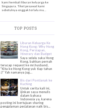
kami kembali liburan keluarga ke
Singapura. Tiket pesawat kami
sebetulnya enggak terlalu mu...
TOP POSTS
Liburan Keluarga Ke
Hong Kong: Why Hong
Kong, Persiapan,
Itinerary dan Budget
Saya selalu suka Hong
Kong, bahkan pernah
terucap request ke mr.husband,
"Kita ke Hong Kong yuk tiap tahun
:)" Yah namanya jug...
Bis dari Pontianak ke
Kuching
Untuk cerita kali ini,
ijinkan saya menulis
dalam bahasa
Indonesia ya, karena
posting ini bertujuan sharing
pengalaman perjalanan naik bis...