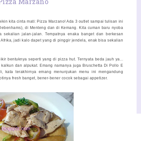
Pizza Marzano
ikin kita cinta mati: Pizza Marzano! Ada 3 outlet sampai tulisan ini
em Debenhams), di Menteng dan di Kemang. Kita cuman baru nyoba
sa sekalian jalan-jalan. Tempatnya enaka banget dan berkesan
frika, jadi kalo dapet yang di pinggir jendela, enak bisa sekalian
kir bentuknya seperti yang di pizza hut. Ternyata beda jauh ya...
ng kalkun dan alpukat. Emang namanya juga Bruschetta Di Pollo E
ali, kata terakhirnya emang menunjukan menu ini mengandung
otinya fresh banget, bener-bener cocok sebagai appetizer.