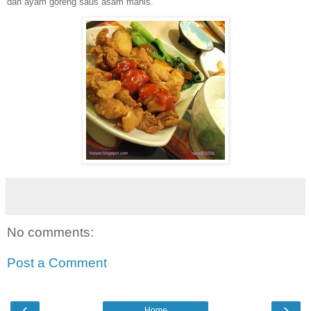
dan ayam goreng saus asam manis.
No comments:
Post a Comment
‹
›
Home