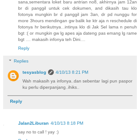
sana,sementara loket baru antrian no8, akhirnya jam 12an
br di panggil untuk cek dokumen, and dikasih tau klo
fotonya mungkin br d panggil jam 3an, dr pd nunggu for
more 3hours mendingan gw balik ke ktr aja n reschedule di
fotonya hr berikutnya...intinya klo di Jak Sel lama n penuh
bgt :( or mungkin gw lg apes aja dateng pas emang lg rame
bgt .... makasih infonya teh Dini....
Reply
Replies
tesyasblog
4/10/13 8:21 PM
Wah makasih ya infonya..dan sebentar lagi pun paspor
ku perlu diperpanjang..ihiks..
Reply
Jalan2Liburan
4/10/13 8:18 PM
say no to call ! yay :)