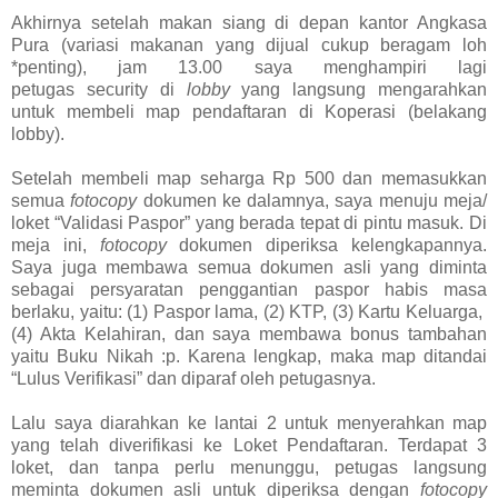
Akhirnya setelah makan siang di depan kantor Angkasa
Pura (variasi makanan yang dijual cukup beragam loh
*penting), jam 13.00 saya menghampiri lagi
petugas
security
di
lobby
yang langsung mengarahkan
untuk membeli map pendaftaran di Koperasi (belakang
lobby).
Setelah membeli map seharga Rp 500 dan memasukkan
semua
fotocopy
dokumen ke dalamnya, saya menuju meja/
loket “Validasi Paspor” yang berada tepat di pintu masuk. Di
meja ini,
fotocopy
dokumen diperiksa kelengkapannya.
Saya juga membawa semua dokumen asli yang diminta
sebagai persyaratan penggantian paspor habis masa
berlaku, yaitu: (1) Paspor lama, (2) KTP, (3) Kartu Keluarga,
(4) Akta Kelahiran, dan saya membawa bonus tambahan
yaitu Buku Nikah :p. Karena lengkap, maka map ditandai
“Lulus Verifikasi” dan diparaf oleh petugasnya.
Lalu saya diarahkan ke lantai 2 untuk menyerahkan map
yang telah diverifikasi ke Loket Pendaftaran. Terdapat 3
loket, dan tanpa perlu menunggu, petugas langsung
meminta dokumen asli untuk diperiksa dengan
fotocopy