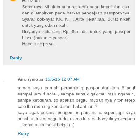
Hai Mbak..
Sebaiknya Mbak buat surat kehilangan kepolisian dulu
dan dilampirkan pada berkas pengajuan passport-nya.
Syarat dok-nya: KK, KTP, Akte kelahiran, Surat nikah
untuk yang udah nikah.
Biayanya sekarang Rp 355 ribu untuk yang passpor
biasa (bukan e-paspor).
Hope it helps ya..
Reply
Anonymous
15/5/15 12:07 AM
teman saya pernah perpanjang paspor dari jam 6 pagi
sampai jam 4 sore , sampe suntuk gak tau mau ngapain,
sampe ketiduran, so apakah begitu mudah nya ? toh tetep
calo lbh menang kan dalam hal antrian ?
saya agak pesimis pengen perpanjang passpor tapi saya
susah untuk nunggu terlalu lama karena banyaknya kerjaan
... kenapa sih mesti beigitu :(
Reply