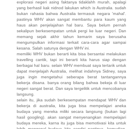
explorasi negeri asing faktanya tidaklahh murah, apalagi
yang berhasil kak nidnod lakukan which is Australia. sudah
bukan rahasia bahwa Australia termasuk negara 'mahal'.
pastinya WHV akan sangat membantu para kaum yang
haus akan penjelajahan hal baru. Saya belum pernah
sekalipun berkesempatan untuk pergi ke luar negeri. Dan
memang sejak akhir tahun kemarin saya berusaha
mengumpulkan informasi terkait cara-cara agar sampai
kesana. Salah satunya dengan WHV ini.
memiliki WHV bukan berarti kita bisa bersantai melakukan
travelling cantik, tapi ini berarti kita harus siap dengan
berbagai hal baru. selain WHV membuat saya tertarik untuk
dapat menjelajah Australia, melihat indahnya Sidney, saya
juga ingin mengetahui seberapa berat tantangannya
bekerja disana. banya orang bilang bahwa bekeja di luar
negeri sangat berat. Dan saya tergelitik untuk mencobanya
langsung.
selain itu, jika sudah berkesempatan mendapat WHV dan
bekerja di australia, kita juga bisa mempelajari aneka
budaya yang mereka miliki secara langsung (bukan lagi
hasil googling). akan sangat menyenangkan mempelajari
budaya mereka, karna itu juga bisa memotivasi kita untuk
lebih mengenal budaya kita sendiri nantinya. kemudian,