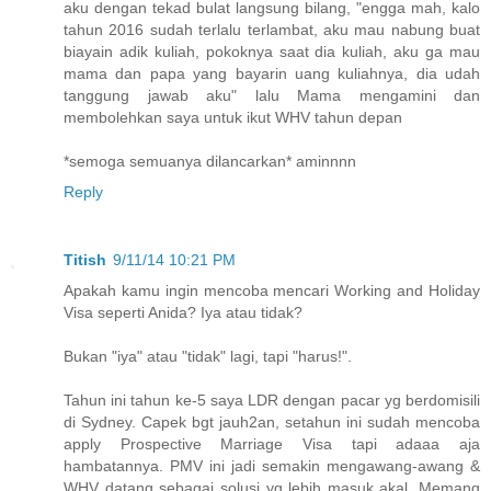
aku dengan tekad bulat langsung bilang, "engga mah, kalo
tahun 2016 sudah terlalu terlambat, aku mau nabung buat
biayain adik kuliah, pokoknya saat dia kuliah, aku ga mau
mama dan papa yang bayarin uang kuliahnya, dia udah
tanggung jawab aku" lalu Mama mengamini dan
membolehkan saya untuk ikut WHV tahun depan
*semoga semuanya dilancarkan* aminnnn
Reply
Titish
9/11/14 10:21 PM
Apakah kamu ingin mencoba mencari Working and Holiday
Visa seperti Anida? Iya atau tidak?
Bukan "iya" atau "tidak" lagi, tapi "harus!".
Tahun ini tahun ke-5 saya LDR dengan pacar yg berdomisili
di Sydney. Capek bgt jauh2an, setahun ini sudah mencoba
apply Prospective Marriage Visa tapi adaaa aja
hambatannya. PMV ini jadi semakin mengawang-awang &
WHV datang sebagai solusi yg lebih masuk akal. Memang