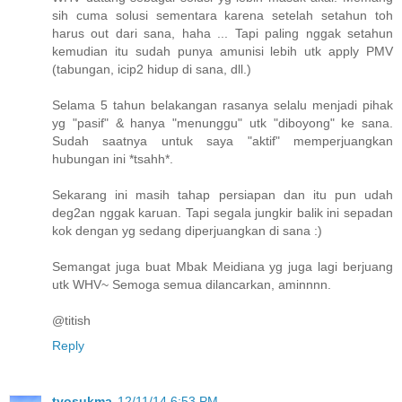
sih cuma solusi sementara karena setelah setahun toh
harus out dari sana, haha ... Tapi paling nggak setahun
kemudian itu sudah punya amunisi lebih utk apply PMV
(tabungan, icip2 hidup di sana, dll.)
Selama 5 tahun belakangan rasanya selalu menjadi pihak
yg "pasif" & hanya "menunggu" utk "diboyong" ke sana.
Sudah saatnya untuk saya "aktif" memperjuangkan
hubungan ini *tsahh*.
Sekarang ini masih tahap persiapan dan itu pun udah
deg2an nggak karuan. Tapi segala jungkir balik ini sepadan
kok dengan yg sedang diperjuangkan di sana :)
Semangat juga buat Mbak Meidiana yg juga lagi berjuang
utk WHV~ Semoga semua dilancarkan, aminnnn.
@titish
Reply
tyosukma
12/11/14 6:53 PM