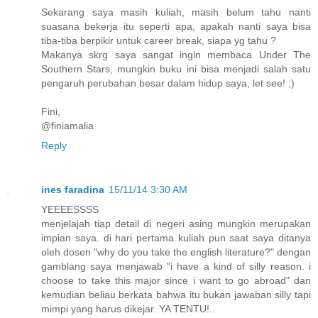
Sekarang saya masih kuliah, masih belum tahu nanti
suasana bekerja itu seperti apa, apakah nanti saya bisa
tiba-tiba berpikir untuk career break, siapa yg tahu ?
Makanya skrg saya sangat ingin membaca Under The
Southern Stars, mungkin buku ini bisa menjadi salah satu
pengaruh perubahan besar dalam hidup saya, let see! ;)
Fini,
@finiamalia
Reply
ines faradina
15/11/14 3:30 AM
YEEEESSSS
menjelajah tiap detail di negeri asing mungkin merupakan
impian saya. di hari pertama kuliah pun saat saya ditanya
oleh dosen "why do you take the english literature?" dengan
gamblang saya menjawab "i have a kind of silly reason. i
choose to take this major since i want to go abroad" dan
kemudian beliau berkata bahwa itu bukan jawaban silly tapi
mimpi yang harus dikejar. YA TENTU!..