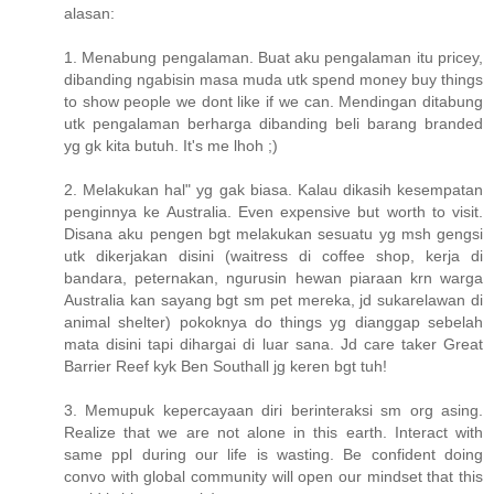
alasan:
1. Menabung pengalaman. Buat aku pengalaman itu pricey,
dibanding ngabisin masa muda utk spend money buy things
to show people we dont like if we can. Mendingan ditabung
utk pengalaman berharga dibanding beli barang branded
yg gk kita butuh. It's me lhoh ;)
2. Melakukan hal" yg gak biasa. Kalau dikasih kesempatan
penginnya ke Australia. Even expensive but worth to visit.
Disana aku pengen bgt melakukan sesuatu yg msh gengsi
utk dikerjakan disini (waitress di coffee shop, kerja di
bandara, peternakan, ngurusin hewan piaraan krn warga
Australia kan sayang bgt sm pet mereka, jd sukarelawan di
animal shelter) pokoknya do things yg dianggap sebelah
mata disini tapi dihargai di luar sana. Jd care taker Great
Barrier Reef kyk Ben Southall jg keren bgt tuh!
3. Memupuk kepercayaan diri berinteraksi sm org asing.
Realize that we are not alone in this earth. Interact with
same ppl during our life is wasting. Be confident doing
convo with global community will open our mindset that this