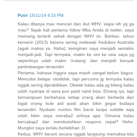
Putri
15/11/14 4:15 PM
Kalau ditanya mau mencari dan ikut WHV, siapa sih yg ga
mau? Sejak kali pertama follow Mba Anida di twitter, saya
memang tertarik sekali dengan WHV ini. Bahkan, tahun
kemarin (2013) karena sering melewati Kedubes Australia
(agak maksa ya. Haha), keinginan saya menjadi semakin
menjadi-jadi. Tapi ternyata, makin ke sini ke usia saya yg
sepertinya udah makin 'matang' dan menjadi banyak
pertimbangan tersendiri.
Pertama, bahasa Inggris saya masih sangat belum bagus.
Mencoba belajar otodidak, tapi percuma jg ternyata kalau
nggak sering dipraktikkan. Okelah kalau ada yg bilang kalau
udah nyampe di sana pun pasti nanti bisa. Emang iya, tapi
kemampuan berbahasa setiap orang akan berbeda dan
logat orang bule asli pasti akan bikin gegar budaya
tersendiri. Nyobain nonton film barat tanpa subtitle saja
udah bikin saya meraba2 artinya apa. Gimana kalau
bercakap2 dan membutuhkan respons cepat? Hehe.
Mungkin saya terlalu berlebihan :D
Kedua, WHV berarti secara nggak langsung memaksa kita