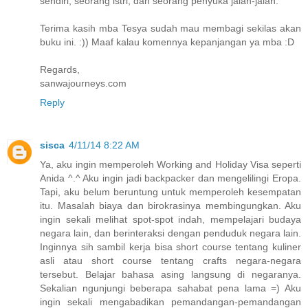
sendiri, seorang istri, dan seorang penyuka jalan-jalan.
Terima kasih mba Tesya sudah mau membagi sekilas akan
buku ini. :)) Maaf kalau komennya kepanjangan ya mba :D
Regards,
sanwajourneys.com
Reply
sisca
4/11/14 8:22 AM
Ya, aku ingin memperoleh Working and Holiday Visa seperti
Anida ^.^ Aku ingin jadi backpacker dan mengelilingi Eropa.
Tapi, aku belum beruntung untuk memperoleh kesempatan
itu. Masalah biaya dan birokrasinya membingungkan. Aku
ingin sekali melihat spot-spot indah, mempelajari budaya
negara lain, dan berinteraksi dengan penduduk negara lain.
Inginnya sih sambil kerja bisa short course tentang kuliner
asli atau short course tentang crafts negara-negara
tersebut. Belajar bahasa asing langsung di negaranya.
Sekalian ngunjungi beberapa sahabat pena lama =) Aku
ingin sekali mengabadikan pemandangan-pemandangan