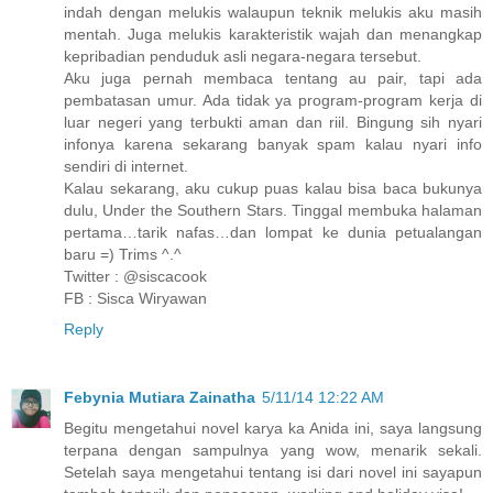
indah dengan melukis walaupun teknik melukis aku masih
mentah. Juga melukis karakteristik wajah dan menangkap
kepribadian penduduk asli negara-negara tersebut.
Aku juga pernah membaca tentang au pair, tapi ada
pembatasan umur. Ada tidak ya program-program kerja di
luar negeri yang terbukti aman dan riil. Bingung sih nyari
infonya karena sekarang banyak spam kalau nyari info
sendiri di internet.
Kalau sekarang, aku cukup puas kalau bisa baca bukunya
dulu, Under the Southern Stars. Tinggal membuka halaman
pertama…tarik nafas…dan lompat ke dunia petualangan
baru =) Trims ^.^
Twitter : @siscacook
FB : Sisca Wiryawan
Reply
Febynia Mutiara Zainatha
5/11/14 12:22 AM
Begitu mengetahui novel karya ka Anida ini, saya langsung
terpana dengan sampulnya yang wow, menarik sekali.
Setelah saya mengetahui tentang isi dari novel ini sayapun