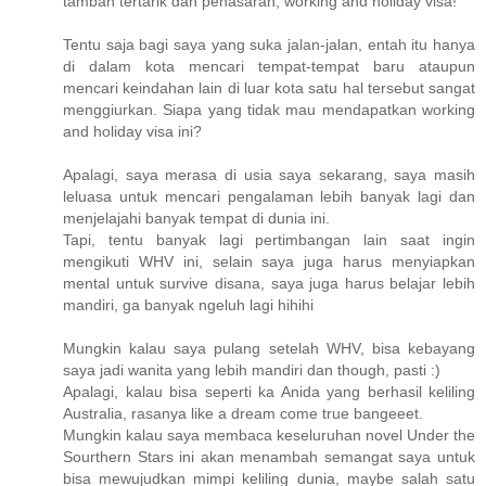
tambah tertarik dan penasaran, working and holiday visa!
Tentu saja bagi saya yang suka jalan-jalan, entah itu hanya
di dalam kota mencari tempat-tempat baru ataupun
mencari keindahan lain di luar kota satu hal tersebut sangat
menggiurkan. Siapa yang tidak mau mendapatkan working
and holiday visa ini?
Apalagi, saya merasa di usia saya sekarang, saya masih
leluasa untuk mencari pengalaman lebih banyak lagi dan
menjelajahi banyak tempat di dunia ini.
Tapi, tentu banyak lagi pertimbangan lain saat ingin
mengikuti WHV ini, selain saya juga harus menyiapkan
mental untuk survive disana, saya juga harus belajar lebih
mandiri, ga banyak ngeluh lagi hihihi
Mungkin kalau saya pulang setelah WHV, bisa kebayang
saya jadi wanita yang lebih mandiri dan though, pasti :)
Apalagi, kalau bisa seperti ka Anida yang berhasil keliling
Australia, rasanya like a dream come true bangeeet.
Mungkin kalau saya membaca keseluruhan novel Under the
Sourthern Stars ini akan menambah semangat saya untuk
bisa mewujudkan mimpi keliling dunia, maybe salah satu