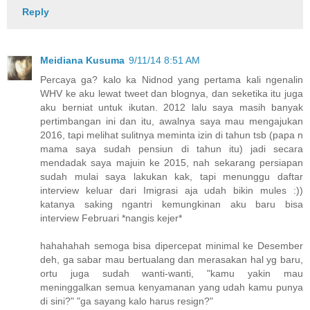
Reply
Meidiana Kusuma
9/11/14 8:51 AM
Percaya ga? kalo ka Nidnod yang pertama kali ngenalin
WHV ke aku lewat tweet dan blognya, dan seketika itu juga
aku berniat untuk ikutan. 2012 lalu saya masih banyak
pertimbangan ini dan itu, awalnya saya mau mengajukan
2016, tapi melihat sulitnya meminta izin di tahun tsb (papa n
mama saya sudah pensiun di tahun itu) jadi secara
mendadak saya majuin ke 2015, nah sekarang persiapan
sudah mulai saya lakukan kak, tapi menunggu daftar
interview keluar dari Imigrasi aja udah bikin mules :))
katanya saking ngantri kemungkinan aku baru bisa
interview Februari *nangis kejer*
hahahahah semoga bisa dipercepat minimal ke Desember
deh, ga sabar mau bertualang dan merasakan hal yg baru,
ortu juga sudah wanti-wanti, "kamu yakin mau
meninggalkan semua kenyamanan yang udah kamu punya
di sini?" "ga sayang kalo harus resign?"