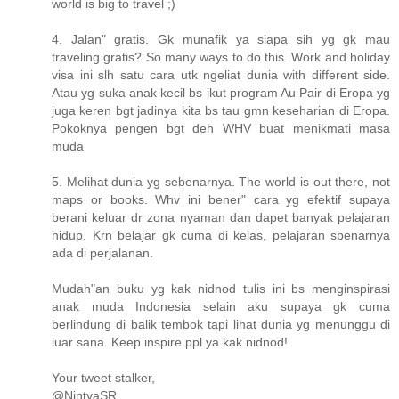
world is big to travel ;)
4. Jalan" gratis. Gk munafik ya siapa sih yg gk mau
traveling gratis? So many ways to do this. Work and holiday
visa ini slh satu cara utk ngeliat dunia with different side.
Atau yg suka anak kecil bs ikut program Au Pair di Eropa yg
juga keren bgt jadinya kita bs tau gmn keseharian di Eropa.
Pokoknya pengen bgt deh WHV buat menikmati masa
muda
5. Melihat dunia yg sebenarnya. The world is out there, not
maps or books. Whv ini bener" cara yg efektif supaya
berani keluar dr zona nyaman dan dapet banyak pelajaran
hidup. Krn belajar gk cuma di kelas, pelajaran sbenarnya
ada di perjalanan.
Mudah"an buku yg kak nidnod tulis ini bs menginspirasi
anak muda Indonesia selain aku supaya gk cuma
berlindung di balik tembok tapi lihat dunia yg menunggu di
luar sana. Keep inspire ppl ya kak nidnod!
Your tweet stalker,
@NintyaSR