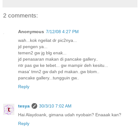
2 comments:
Anonymous
7/12/08 4:27 PM
wah...kok ngeliat dr pic2nya...
jd pengen ya...
temen2 gw jg blg enak...
jd penasaran makan di pancake gallery..
ntr pas gw ke tebet... gw mampir deh kesitu...
masa' tmn2 gw dah pd makan..gw blom..
pancake gallery...tungguin gw..
Reply
tesya
30/3/10 7:02 AM
Hai Alaydoank, gimana udah nyobain? Enaaak kan?
Reply