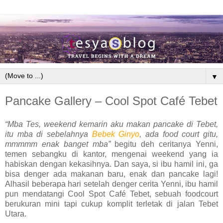
▼
Pancake Gallery – Cool Spot Café Tebet
“Mba Tes, weekend kemarin aku makan pancake di Tebet,
itu mba di sebelahnya
Bebek Ginyo
, ada food court gitu,
mmmmm enak banget mba”
begitu deh ceritanya Yenni,
temen sebangku di kantor, mengenai weekend yang ia
habiskan dengan kekasihnya. Dan saya, si ibu hamil ini, ga
bisa denger ada makanan baru, enak dan pancake lagi!
Alhasil beberapa hari setelah denger cerita Yenni, ibu hamil
pun mendatangi Cool Spot Café Tebet, sebuah foodcourt
berukuran mini tapi cukup komplit terletak di jalan Tebet
Utara.