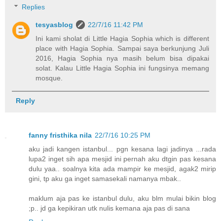
Replies
tesyasblog
22/7/16 11:42 PM
Ini kami sholat di Little Hagia Sophia which is different
place with Hagia Sophia. Sampai saya berkunjung Juli
2016, Hagia Sophia nya masih belum bisa dipakai
solat. Kalau Little Hagia Sophia ini fungsinya memang
mosque.
Reply
fanny fristhika nila
22/7/16 10:25 PM
aku jadi kangen istanbul... pgn kesana lagi jadinya ...rada
lupa2 inget sih apa mesjid ini pernah aku dtgin pas kesana
dulu yaa.. soalnya kita ada mampir ke mesjid, agak2 mirip
gini, tp aku ga inget samasekali namanya mbak..
maklum aja pas ke istanbul dulu, aku blm mulai bikin blog
;p.. jd ga kepikiran utk nulis kemana aja pas di sana