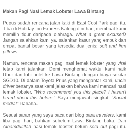
Makan Pagi Nasi Lemak Lobster Lawa Bintang
Pupus sudah rencana jalan kaki di East Cost Park pagi itu.
Tiba di Holiday Inn Express Katong dini hari, membuat kami
memilih tidur daripada olahraga.
What a great excuse:D
Jangan salahkan kami ya, salahkan kasur yang empuk dan
empat bantal besar yang tersedia dua jenis:
soft and firm
pillows
.
Namun, rencana makan pagi nasi lemak lobster yang
viral
tetap kami jalankan. Demi menghemat waktu, kami naik
Uber dari lobi hotel ke Lawa Bintang dengan biaya sekitar
SGD10. Di dalam Toyota Prius yang mengantar kami,
uncle
driver
bertanya saat kami jelaskan bahwa kami mencari nasi
lemak lobster,
"Who recommend you this place? I haven't
heard about this before."
Saya menjawab singkat,
"Social
media!"
Hahaha..
Sesuai saran yang saya baca dari blog para
travelers
, kami
tiba pagi hari, bahkan sebelum Lawa Bintang buka. Dan
Alhamdulillah
nasi lemak lobster belum
sold out
pagi itu.