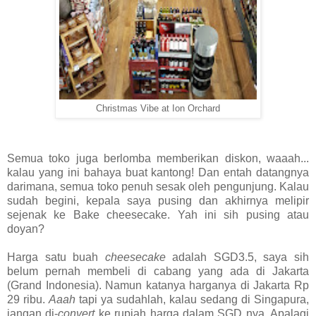
Christmas Vibe at Ion Orchard
Semua toko juga berlomba memberikan diskon, waaah...
kalau yang ini bahaya buat kantong! Dan entah datangnya
darimana, semua toko penuh sesak oleh pengunjung. Kalau
sudah begini, kepala saya pusing dan akhirnya melipir
sejenak ke Bake cheesecake. Yah ini sih pusing atau
doyan?
Harga satu buah
cheesecake
adalah SGD3.5, saya sih
belum pernah membeli di cabang yang ada di Jakarta
(Grand Indonesia). Namun katanya harganya di Jakarta Rp
29 ribu.
Aaah
tapi ya sudahlah, kalau sedang di Singapura,
jangan di-
convert
ke rupiah harga dalam SGD nya. Apalagi