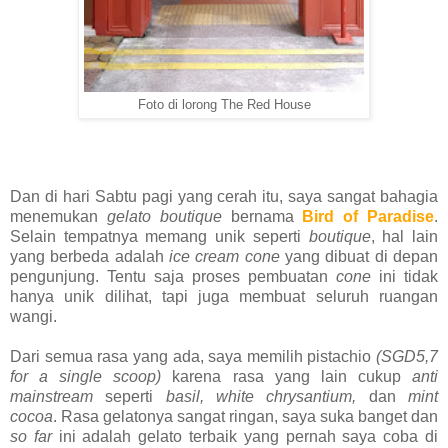
Foto di lorong The Red House
Dan di hari Sabtu pagi yang cerah itu, saya sangat bahagia
menemukan
gelato boutique
bernama
Bird of Paradise
.
Selain tempatnya memang unik seperti
boutique
, hal lain
yang berbeda adalah
ice cream cone
yang dibuat di depan
pengunjung. Tentu saja proses pembuatan
cone
ini tidak
hanya unik dilihat, tapi juga membuat seluruh ruangan
wangi.
Dari semua rasa yang ada, saya memilih pistachio
(SGD5,7
for a single scoop)
karena rasa yang lain cukup
anti
mainstream
seperti
basil, white chrysantium,
dan
mint
cocoa
. Rasa
gelatonya sangat ringan, saya suka banget dan
so far
ini adalah gelato terbaik yang pernah saya coba di