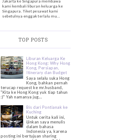
Jakarta ke Singapura membawa
kami kembali liburan keluarga ke
Singapura. Tiket pesawat kami
sebetulnya enggak terlalu mu...
TOP POSTS
Liburan Keluarga Ke
Hong Kong: Why Hong
Kong, Persiapan,
Itinerary dan Budget
Saya selalu suka Hong
Kong, bahkan pernah
terucap request ke mr.husband,
"Kita ke Hong Kong yuk tiap tahun
:)" Yah namanya jug...
Bis dari Pontianak ke
Kuching
Untuk cerita kali ini,
ijinkan saya menulis
dalam bahasa
Indonesia ya, karena
posting ini bertujuan sharing