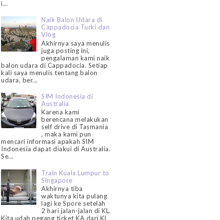
i...
Naik Balon Udara di
Cappadocia Turki dan
Vlog
Akhirnya saya menulis
juga posting ini,
pengalaman kami naik
balon udara di Cappadocia. Setiap
kali saya menulis tentang balon
udara, ber...
SIM Indonesia di
Australia
Karena kami
berencana melakukan
self drive di Tasmania
, maka kami pun
mencari informasi apakah SIM
Indonesia dapat diakui di Australia.
Se...
Train Kuala Lumpur to
Singapore
Akhirnya tiba
waktunya kita pulang
lagi ke Spore setelah
2 hari jalan-jalan di KL.
Kita udah pegang ticket KA dari KL