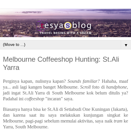
▼
Melbourne Coffeeshop Hunting: St.Ali
Yarra
Perginya kapan, nulisnya kapan?
Sounds familiar?
Hahaha, maaf
ya... asli lagi kangen banget Melbourne.
Scroll
foto di
handphone
,
jadi ingat St.Ali Yarra di South Melbourne kok belum ditulis ya?
Padahal ini
coffeeshop
"incaran" saya.
Biasanya hanya bisa ke St.Ali di Setiabudi One Kuningan (Jakarta),
dan karena saat itu saya melakukan kunjungan singkat ke
Melbourne, pagi-pagi sebelum memulai aktivitas, saya naik
tram
ke
Yarra, South Melbourne.