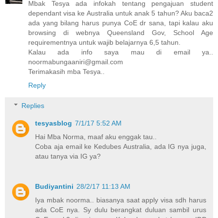
Mbak Tesya ada infokah tentang pengajuan student
dependant visa ke Australia untuk anak 5 tahun? Aku baca2
ada yang bilang harus punya CoE dr sana, tapi kalau aku
browsing di webnya Queensland Gov, School Age
requirementnya untuk wajib belajarnya 6,5 tahun.
Kalau ada info saya mau di email ya..
noormabungaaniri@gmail.com
Terimakasih mba Tesya..
Reply
Replies
tesyasblog
7/1/17 5:52 AM
Hai Mba Norma, maaf aku enggak tau..
Coba aja email ke Kedubes Australia, ada IG nya juga,
atau tanya via IG ya?
Budiyantini
28/2/17 11:13 AM
Iya mbak noorma.. biasanya saat apply visa sdh harus
ada CoE nya. Sy dulu berangkat duluan sambil urus