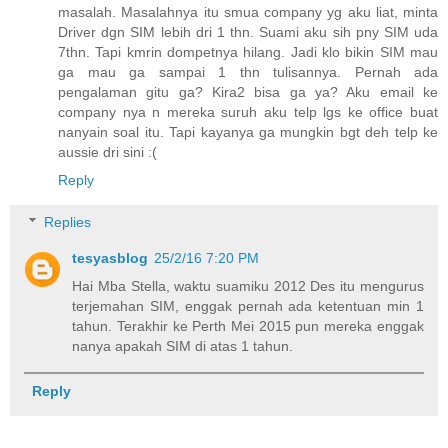
masalah. Masalahnya itu smua company yg aku liat, minta
Driver dgn SIM lebih dri 1 thn. Suami aku sih pny SIM uda
7thn. Tapi kmrin dompetnya hilang. Jadi klo bikin SIM mau
ga mau ga sampai 1 thn tulisannya. Pernah ada
pengalaman gitu ga? Kira2 bisa ga ya? Aku email ke
company nya n mereka suruh aku telp lgs ke office buat
nanyain soal itu. Tapi kayanya ga mungkin bgt deh telp ke
aussie dri sini :(
Reply
Replies
tesyasblog
25/2/16 7:20 PM
Hai Mba Stella, waktu suamiku 2012 Des itu mengurus
terjemahan SIM, enggak pernah ada ketentuan min 1
tahun. Terakhir ke Perth Mei 2015 pun mereka enggak
nanya apakah SIM di atas 1 tahun.
Reply