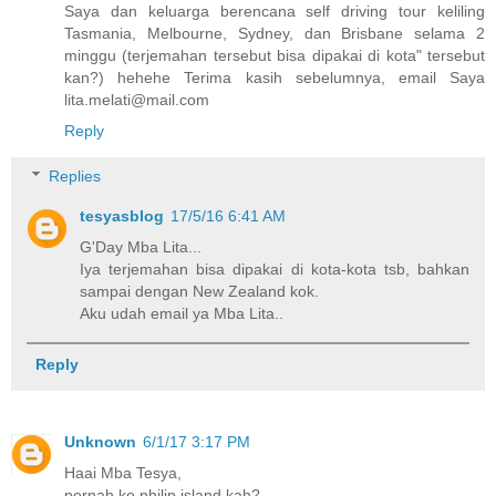
Saya dan keluarga berencana self driving tour keliling
Tasmania, Melbourne, Sydney, dan Brisbane selama 2
minggu (terjemahan tersebut bisa dipakai di kota" tersebut
kan?) hehehe Terima kasih sebelumnya, email Saya
lita.melati@mail.com
Reply
Replies
tesyasblog
17/5/16 6:41 AM
G'Day Mba Lita...
Iya terjemahan bisa dipakai di kota-kota tsb, bahkan
sampai dengan New Zealand kok.
Aku udah email ya Mba Lita..
Reply
Unknown
6/1/17 3:17 PM
Haai Mba Tesya,
pernah ke philip island kah?