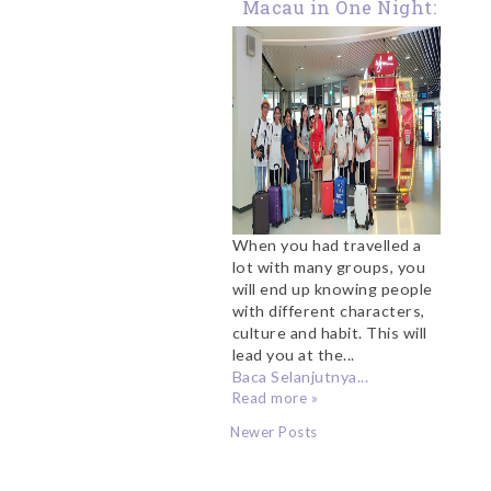
Macau in One Night:
Strolling Around
Senado Square And
Visit Macau Night
Market
When you had travelled a
lot with many groups, you
will end up knowing people
with different characters,
culture and habit. This will
lead you at the...
Baca Selanjutnya...
Read more »
Newer Posts