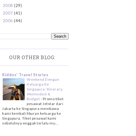
2008
(29)
►
2007
(41)
►
2006
(44)
►
OUR OTHER BLOG:
Kiddos' Travel Stories
Weekend Dengan
Keluarga Ke
Singapura: Itinerary,
Akomodasi &
Budget
-
Promo tiket
pesawat Jetstar dari
Jakarta ke Singapura membawa
kami kembali liburan keluarga ke
Singapura. Tiket pesawat kami
sebetulnya enggak terlalu mu...