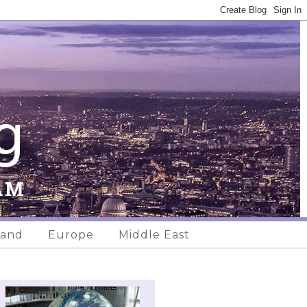
land
Europe
Middle East