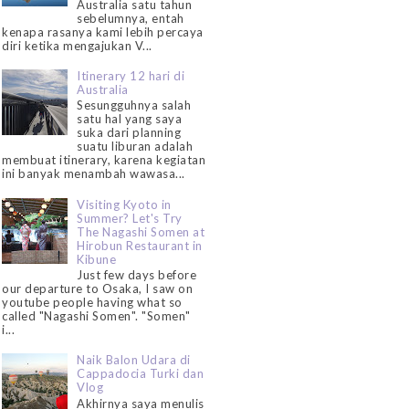
Australia satu tahun
sebelumnya, entah
kenapa rasanya kami lebih percaya
diri ketika mengajukan V...
Itinerary 12 hari di
Australia
Sesungguhnya salah
satu hal yang saya
suka dari planning
suatu liburan adalah
membuat itinerary, karena kegiatan
ini banyak menambah wawasa...
Visiting Kyoto in
Summer? Let's Try
The Nagashi Somen at
Hirobun Restaurant in
Kibune
Just few days before
our departure to Osaka, I saw on
youtube people having what so
called "Nagashi Somen". "Somen"
i...
Naik Balon Udara di
Cappadocia Turki dan
Vlog
Akhirnya saya menulis