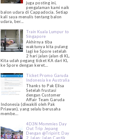
juga posting ini,
pengalaman kami naik
balon udara di Cappadocia. Setiap
kali saya menulis tentang balon
udara, ber...
Train Kuala Lumpur to
Singapore
Akhirnya tiba
waktunya kita pulang
lagi ke Spore setelah
2 hari jalan-jalan di KL.
Kita udah pegang ticket KA dari KL
ke Spore dengan keret...
Ticket Promo Garuda
Indonesia ke Australia
Thanks to Pak Elisa
Setelah frustasi
dengan Customer
Affair Team Garuda
Indonesia (diwakili oleh Pak
Priawan), yang selalu berusaha
membe...
4D3N Mommies Day
Out Trip Jepang
Dengan @Tripirit: Day
2 Jalan-Jalan Cantik