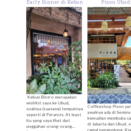
Early Dinner di Kebun
Pison Ubud:
Bistro Ubud
Coffeeshop Ca
Yang Selalu A
Kebun Bistro merupakan
wishlist saya ke Ubud,
Coffeeshop Pison ya
soalnya (suasana) tempatnya
awalnya ada di Seminy
seperti di Perancis. At least
kemudian membuka c
itu yang saya lihat dari
di Jakarta dan Ubud, s
unggahan orang-orang...
ramai pengunjung. Ko