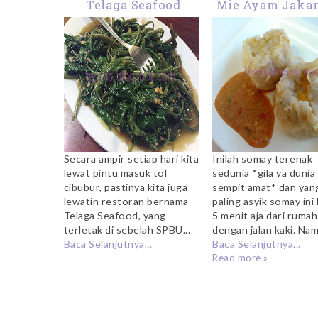
Telaga Seafood
Mie Ayam Jakar
Kota Wisata Ci
Secara ampir setiap hari kita
Inilah somay terenak
lewat pintu masuk tol
sedunia *gila ya dunia
cibubur, pastinya kita juga
sempit amat* dan yan
lewatin restoran bernama
paling asyik somay ini
Telaga Seafood, yang
5 menit aja dari rumah
terletak di sebelah SPBU...
dengan jalan kaki. Nam
Baca Selanjutnya...
Baca Selanjutnya...
Read more »