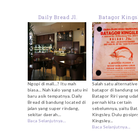
Daily Bread Jl.
Batagor Kings
Ciliwung Bandung
Bandung
Ngopi di mall…? Itu mah
Salah satu alternativ
biasa… Nah kalo yang satu ini
batagor di bandung se
baru asik tempatnya. Daily
Batagor Riri yang uda
Bread di bandung located di
pernah kita certain
jalan yang super rindang,
sebelumnya, yaitu Ba
sekitar daerah...
Kingsley. Dulu gosipn
Baca Selanjutnya...
Kingsley...
Baca Selanjutnya...