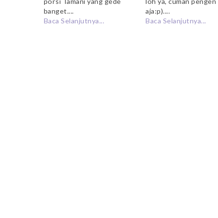
porsi Tamani yang gede
loh ya, cuman pengen
banget....
aja:p)....
Baca Selanjutnya...
Baca Selanjutnya...