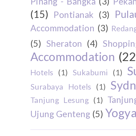
Pinang - Bangka
(3)
Peka
(15)
Pul
Pontianak
(3)
Accommodation
(3)
Redang
(5)
Sheraton
(4)
Shoppin
Accommodation
(22
S
Hotels
(1)
Sukabumi
(1)
Sydn
Surabaya Hotels
(1)
Tanjun
Tanjung Lesung
(1)
Yogya
Ujung Genteng
(5)