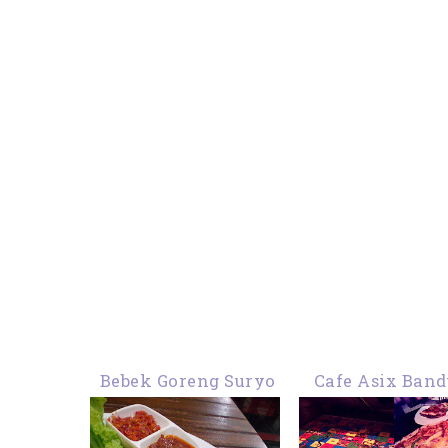
Bebek Goreng Suryo
Cafe Asix Ban