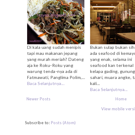
Di kala uang sudah menipis
Bukan sulap bukan sihi
tapi mau makanan jepang
ada seafood di kemay
yang murah meriah? Dateng
yang enak, selama ini
aja ke Roku-Roku yang
seafood kan terkenal 
warung tenda-nya ada di
kelapa gading, gunun
Fatmawati, Panglima Polim,...
sahari, muara angke, t
Baca Selanjutnya...
kali...
Baca Selanjutnya...
Newer Posts
Home
View mobile vers
Subscribe to:
Posts (Atom)