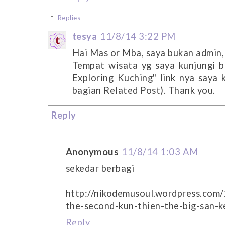
Replies
tesya
11/8/14 3:22 PM
Hai Mas or Mba, saya bukan admin, 
Tempat wisata yg saya kunjungi bi
Exploring Kuching" link nya saya k
bagian Related Post). Thank you.
Reply
Anonymous
11/8/14 1:03 AM
sekedar berbagi
http://nikodemusoul.wordpress.com
the-second-kun-thien-the-big-san-
Reply