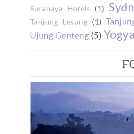
Sydn
Surabaya Hotels
(1)
Tanjun
Tanjung Lesung
(1)
Yogya
Ujung Genteng
(5)
F