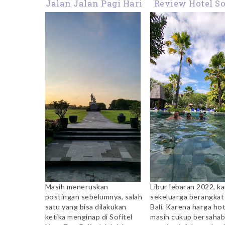
Jalan Jalan Pagi Hari
Review Hotel So
ke Waterblow Bali
Nusa Dua Bal
Menikmati Ko
Renang di Sofi
Masih meneruskan
Libur lebaran 2022, k
postingan sebelumnya, salah
sekeluarga berangkat
satu yang bisa dilakukan
Bali. Karena harga hot
ketika menginap di Sofitel
masih cukup bersahab