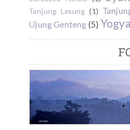
Tanjun
Tanjung Lesung
(1)
Yogya
Ujung Genteng
(5)
F