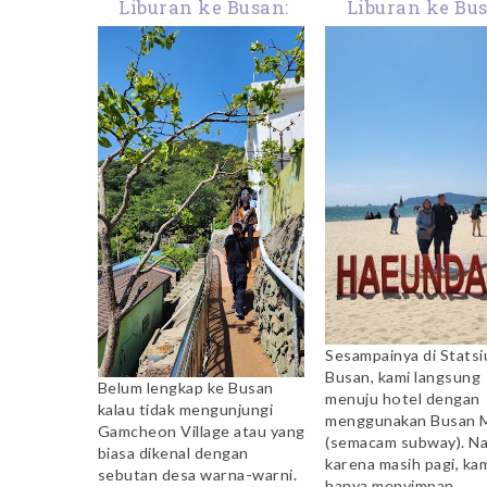
Liburan ke Busan:
Liburan ke Bus
Mengunjungi
Haeundae Beac
Gamcheon Village
Sky Capsul
Sesampainya di Statsi
Busan, kami langsung
Belum lengkap ke Busan
menuju hotel dengan
kalau tidak mengunjungi
menggunakan Busan 
Gamcheon Village atau yang
(semacam subway). N
biasa dikenal dengan
karena masih pagi, ka
sebutan desa warna-warni.
hanya menyimpan...