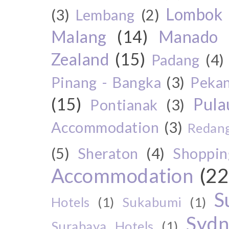
Lombok
(3)
Lembang
(2)
Malang
(14)
Manado
Zealand
(15)
Padang
(4)
Pinang - Bangka
(3)
Peka
(15)
Pul
Pontianak
(3)
Accommodation
(3)
Redang
(5)
Sheraton
(4)
Shoppin
Accommodation
(22
S
Hotels
(1)
Sukabumi
(1)
Sydn
Surabaya Hotels
(1)