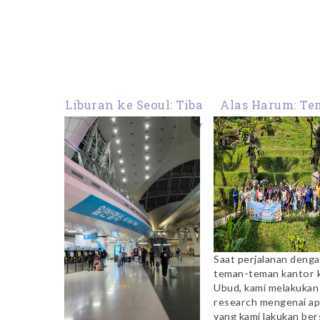
Liburan ke Seoul: Tiba
Alas Harum: Te
di Airport dan Review
Untuk Healing
Hotel Skypark II
Ubud
Myeongdong
Saat perjalanan deng
teman-teman kantor 
Ubud, kami melakukan
research mengenai ap
yang kami lakukan be