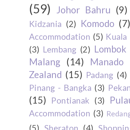
(59)
Johor Bahru
(9)
Komodo
(7
Kidzania
(2)
Accommodation
(5)
Kuala
Lombok
(3)
Lembang
(2)
Malang
(14)
Manado
Zealand
(15)
Padang
(4)
Pinang - Bangka
(3)
Peka
(15)
Pul
Pontianak
(3)
Accommodation
(3)
Redang
(5)
Sheraton
(4)
Shoppin