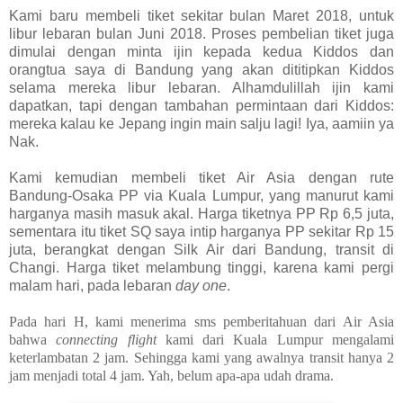
Kami baru membeli tiket sekitar bulan Maret 2018, untuk
libur lebaran bulan Juni 2018.
Proses pembelian tiket juga
dimulai dengan minta ijin kepada kedua Kiddos dan
orangtua saya di Bandung yang akan dititipkan Kiddos
selama mereka libur lebaran. Alhamdulillah ijin kami
dapatkan, tapi dengan tambahan permintaan dari Kiddos:
mereka kalau ke Jepang ingin main salju lagi! Iya, aamiin ya
Nak.
Kami kemudian membeli tiket Air Asia dengan rute
Bandung-Osaka PP via Kuala Lumpur, yang manurut kami
harganya masih masuk akal. Harga tiketnya PP Rp 6,5 juta,
sementara itu tiket SQ saya intip harganya PP sekitar Rp 15
juta, berangkat dengan Silk Air dari Bandung, transit di
Changi. Harga tiket melambung tinggi, karena kami pergi
malam hari, pada lebaran
day one
.
Pada hari H, kami menerima sms pemberitahuan dari Air Asia
bahwa
connecting flight
kami dari Kuala Lumpur mengalami
keterlambatan 2 jam. Sehingga kami yang awalnya transit hanya 2
jam menjadi total 4 jam. Yah, belum apa-apa udah drama.