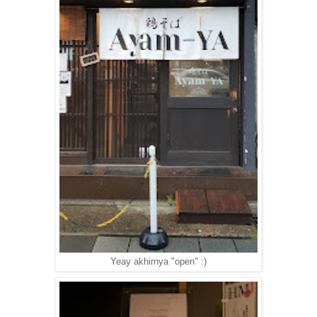
Yeay akhirnya "open" :)