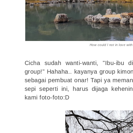
How could I not in love with
Cicha sudah wanti-wanti, "Ibu-ibu 
group!" Hahaha.. kayanya group kimono
sebagai pembuat onar! Tapi ya meman
sepi seperti ini, harus dijaga keheni
kami foto-foto:D