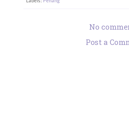
Labels:
Penang
No commen
Post a Com