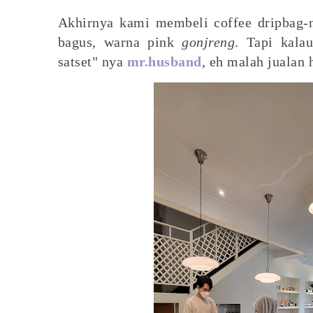
Akhirnya kami membeli coffee dripbag-
bagus, warna pink
gonjreng
. Tapi kala
satset" nya
mr.husband
, eh malah jualan 